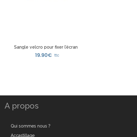
Sangle velcro pour fixer l’écran
19.90
€
Speedwatch
ttc
A propos
Qui sommes nous ?
Accastillage