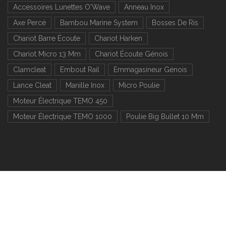
Accessoires Lunettes O'Wave
Anneau Inox
Axe Percé
Bambou Marine System
Bosses De Ris
Chariot Barre Écoute
Chariot Harken
Chariot Micro 13 Mm
Chariot Écoute Génois
Clamcleat
Embout Rail
Emmagasineur Génois
Lance Cleat
Manille Inox
Micro Poulie
Moteur Électrique TEMO 450
Moteur Électrique TEMO 1000
Poulie Big Bullet 10 Mm
Poulie Billes Composite 10 Mm
Poulie Billes Composite 12 Mm
Poulie Billes Drisse 6 Mm
Poulie Billes Drisse 8 Mm
Poulie Billes Drisse 10 Mm
Poulie Billes Drisse 12 Mm
Poulie Billes Inox 8 Mm
Poulie Billes Inox 10 Mm
Poulie Bullet Harken
Poulie Carbo Harken 29 Mm