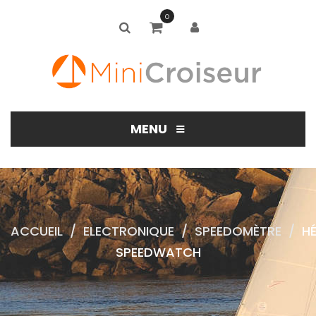
0
≡
MENU
ACCUEIL
/
ELECTRONIQUE
/
SPEEDOMÈTRE
/
HÉ
SPEEDWATCH