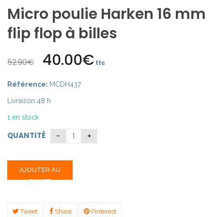
Micro poulie Harken 16 mm
flip flop à billes
40.00
€
Le
Le
52.90
€
ttc
prix
prix
initial
actuel
Référence:
MCDH437
était :
est :
Livraison 48 h
52.90€.
40.00€.
1 en stock
QUANTITÉ
AJOUTER AU
PANIER
Tweet
Share
Pinterest