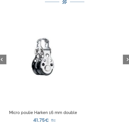
Micro poulie Harken 16 mm double
41.75
€
à billes
ttc