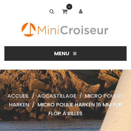
0
≡
MENU
ACCUEIL
/
ACCASTILLAGE
/
MICRO POULIES
HARKEN
/
MICRO POULIE HARKEN 16 MM FLIP
FLOP À BILLES